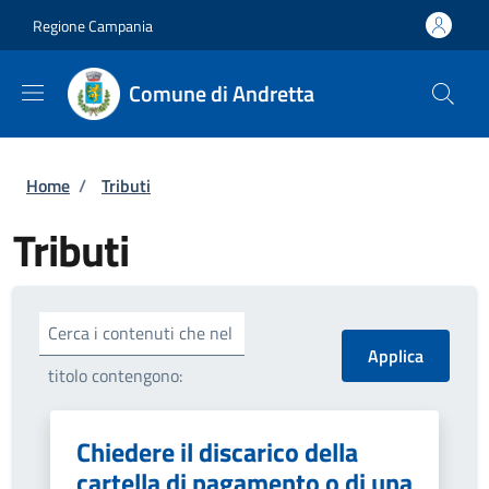
Salta al contenuto principale
Skip to footer content
Regione Campania
Comune di Andretta
Briciole di pane
Home
/
Tributi
Tributi
Cerca i contenuti che nel
titolo contengono:
Chiedere il discarico della
cartella di pagamento o di una