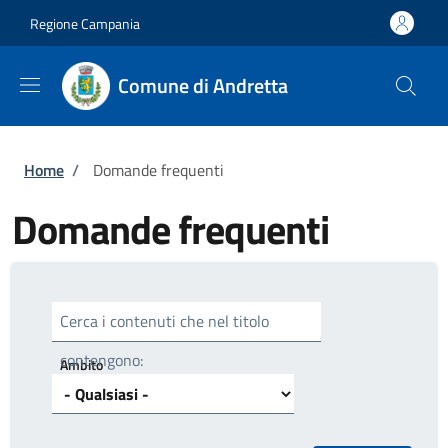
Salta al contenuto principale
Skip to footer content
Regione Campania
Comune di Andretta
Briciole di pane
Home
/
Domande frequenti
Domande frequenti
Cerca i contenuti che nel titolo
contengono:
Ambito