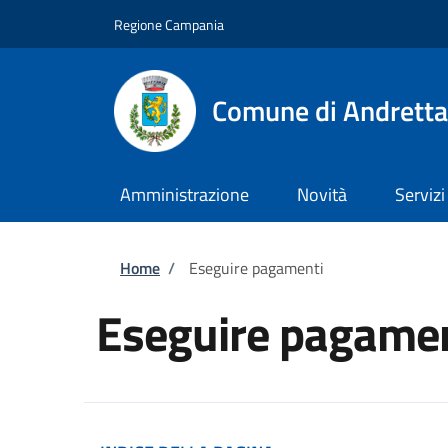
Salta al contenuto principale
Skip to footer content
Regione Campania
Comune di Andretta
Amministrazione
Novità
Servizi
Briciole di pane
Home
/
Eseguire pagamenti
Eseguire pagamen