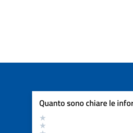
Quanto sono chiare le info
Valutazione
Valuta 5 stelle su 5
Valuta 4 stelle su 5
Valuta 3 stelle su 5