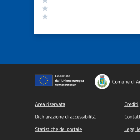
Valuta 2 stelle su 5
Valuta 1 stelle su 5
Comune di A
Footer menu
Area riservata
Crediti
Dichiarazione di accessibilità
Contatt
Statistiche del portale
Leggi l