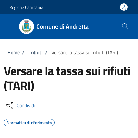
Salta al contenuto principale
Skip to footer content
Regione Campania
Comune di Andretta
Briciole di pane
Home
/
Tributi
/
Versare la tassa sui rifiuti (TARI)
Versare la tassa sui rifiuti
(TARI)
Condividi
Normativa di riferimento