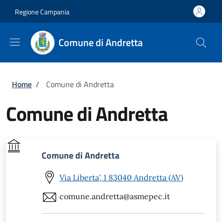
Salta al contenuto principale
Skip to footer content
Regione Campania
Comune di Andretta
Briciole di pane
Home
/
Comune di Andretta
Comune di Andretta
Comune di Andretta
Via Liberta', 1 83040 Andretta (AV)
comune.andretta@asmepec.it