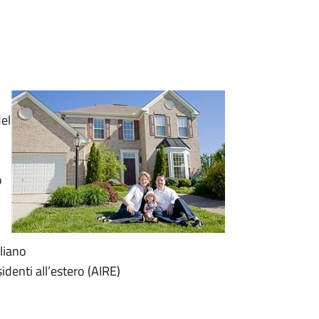
del
o
liano
sidenti all’estero (AIRE)