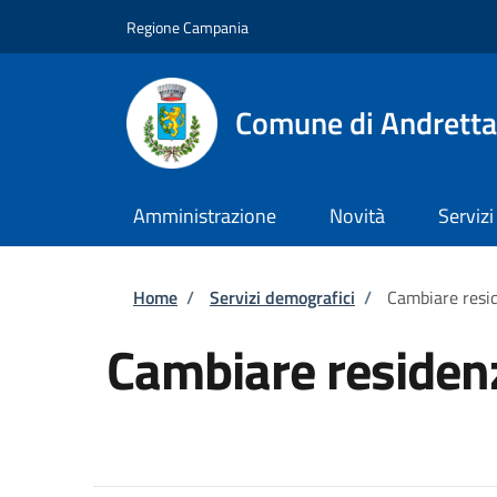
Salta al contenuto principale
Skip to footer content
Regione Campania
Comune di Andretta
Amministrazione
Novità
Servizi
Briciole di pane
Home
/
Servizi demografici
/
Cambiare resi
Cambiare residen