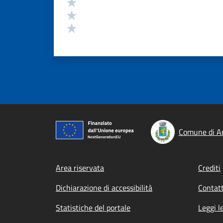
Valuta 3 stelle su 5
Valuta 2 stelle su 5
Valuta 1 stelle su 5
Comune di A
Footer menu
Area riservata
Crediti
Dichiarazione di accessibilità
Contatt
Statistiche del portale
Leggi l