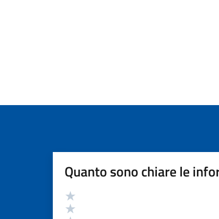
Quanto sono chiare le info
Valutazione
Valuta 5 stelle su 5
Valuta 4 stelle su 5