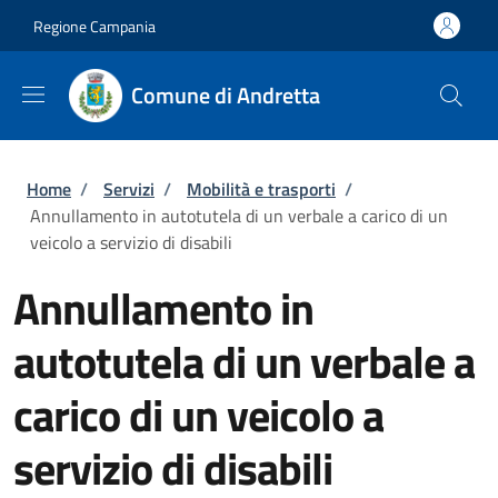
Salta al contenuto principale
Skip to footer content
Regione Campania
Comune di Andretta
Briciole di pane
Home
/
Servizi
/
Mobilità e trasporti
/
Annullamento in autotutela di un verbale a carico di un
veicolo a servizio di disabili
Annullamento in
autotutela di un verbale a
carico di un veicolo a
servizio di disabili