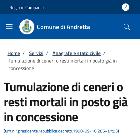
Salta al contenuto principale
Skip to footer content
Regione Campania
Comune di Andretta
Briciole di pane
Home
/
Servizi
/
Anagrafe e stato civile
/
Tumulazione di ceneri o resti mortali in posto già in
concessione
Tumulazione di ceneri o
resti mortali in posto già
in concessione
(
urn:nir:presidente.repubblica:decreto:1990-09-10;285~art93
)