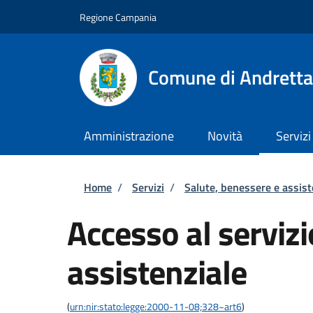
Salta al contenuto principale
Skip to footer content
Regione Campania
Comune di Andretta
Amministrazione
Novità
Servizi
Briciole di pane
Home
/
Servizi
/
Salute, benessere e assis
Accesso al servizi
assistenziale
(
urn:nir:stato:legge:2000-11-08;328~art6
)