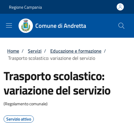
Salta al contenuto principale
Skip to footer content
Regione Campania
Comune di Andretta
Briciole di pane
Home
/
Servizi
/
Educazione e formazione
/
Trasporto scolastico: variazione del servizio
Trasporto scolastico:
variazione del servizio
(Regolamento comunale)
Servizio attivo