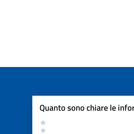
Quanto sono chiare le info
Valutazione
Valuta 5 stelle su 5
Valuta 4 stelle su 5