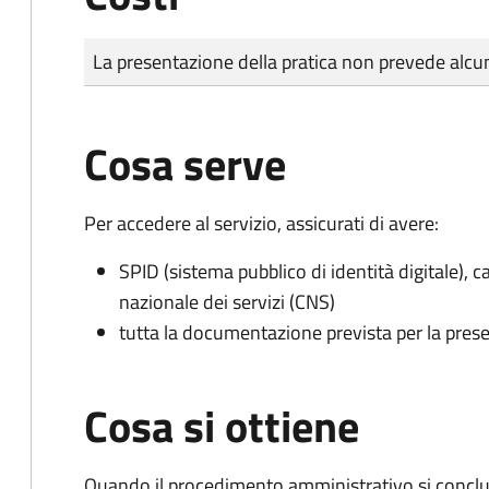
Tipo di pagamento
Importo
La presentazione della pratica non prevede al
Cosa serve
Per accedere al servizio, assicurati di avere:
SPID (sistema pubblico di identità digitale), ca
nazionale dei servizi (CNS)
tutta la documentazione prevista per la prese
Cosa si ottiene
Quando il procedimento amministrativo si conclud