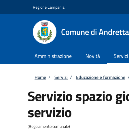
Salta al contenuto principale
Skip to footer content
Regione Campania
Comune di Andretta
Amministrazione
Novità
Servizi
Briciole di pane
Home
/
Servizi
/
Educazione e formazione
Servizio spazio gi
servizio
(Regolamento comunale)