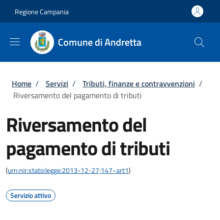
Salta al contenuto principale
Skip to footer content
Regione Campania
Comune di Andretta
Briciole di pane
Home
/
Servizi
/
Tributi, finanze e contravvenzioni
/
Riversamento del pagamento di tributi
Riversamento del
pagamento di tributi
(
urn:nir:stato:legge:2013-12-27;147~art1
)
Servizio attivo