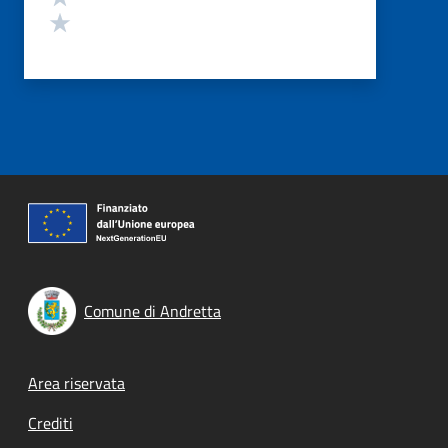
Valuta 1 stelle su 5
Comune di Andretta
Footer menu
Area riservata
Crediti