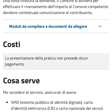
Una volta ricevuta la domanda, il Comune si attiverà per
effettuare il riversamento dell'importo al Comune competente
dandone contestuale comunicazione al contribuente.
Moduli da compilare e documenti da allegare
Costi
Tipo di pagamento
Importo
La presentazione della pratica non prevede alcun
pagamento
Cosa serve
Per accedere al servizio, assicurati di avere:
SPID (sistema pubblico di identità digitale), carta
d’identità elettronica (CIE) o carta nazionale dei servizi