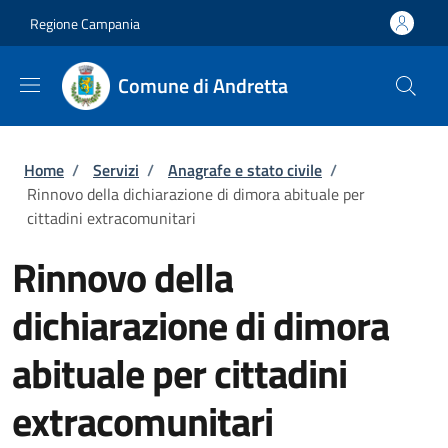
Salta al contenuto principale
Skip to footer content
Regione Campania
Comune di Andretta
Briciole di pane
Home
/
Servizi
/
Anagrafe e stato civile
/
Rinnovo della dichiarazione di dimora abituale per
cittadini extracomunitari
Rinnovo della
dichiarazione di dimora
abituale per cittadini
extracomunitari