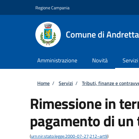
Salta al contenuto principale
Skip to footer content
Regione Campania
Comune di Andretta
Amministrazione
Novità
Servizi
Briciole di pane
Home
/
Servizi
/
Tributi, finanze e contravv
Rimessione in term
pagamento di un 
(
urn:nir:stato:legge:2000-07-27;212~art9
)