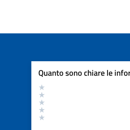
Quanto sono chiare le info
Valutazione
Valuta 5 stelle su 5
Valuta 4 stelle su 5
Valuta 3 stelle su 5
Valuta 2 stelle su 5
Valuta 1 stelle su 5