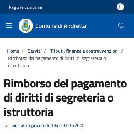
Salta al contenuto principale
Skip to footer content
Regione Campania
Comune di Andretta
Briciole di pane
Home
/
Servizi
/
Tributi, finanze e contravvenzioni
/
Rimborso del pagamento di diritti di segreteria o
istruttoria
Rimborso del pagamento
di diritti di segreteria o
istruttoria
(
urn:nir:stato:regio.decreto:1942-03-16;262
)