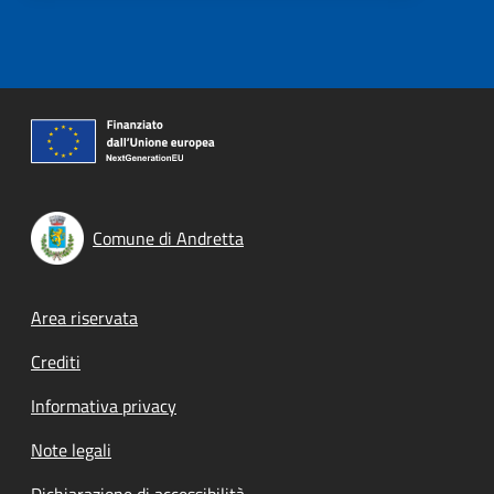
Comune di Andretta
Footer menu
Area riservata
Crediti
Informativa privacy
Note legali
Dichiarazione di accessibilità