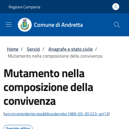
Salta al contenuto principale
Skip to footer content
Regione Campania
Comune di Andretta
Briciole di pane
Home
/
Servizi
/
Anagrafe e stato civile
/
Mutamento nella composizione della convivenza
Mutamento nella
composizione della
convivenza
(
urn:nir:presidente.repubblica:decreto:1989-05-30;223~art13
)
Servizio attivo