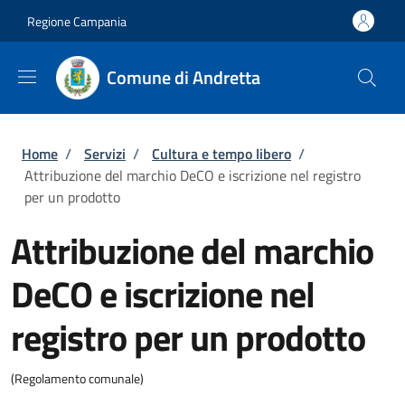
Salta al contenuto principale
Skip to footer content
Regione Campania
Comune di Andretta
Briciole di pane
Home
/
Servizi
/
Cultura e tempo libero
/
Attribuzione del marchio DeCO e iscrizione nel registro
per un prodotto
Attribuzione del marchio
DeCO e iscrizione nel
registro per un prodotto
(Regolamento comunale)