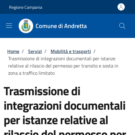
Salta al contenuto principale
Skip to footer content
Regione Campania
Comune di Andretta
Briciole di pane
Home
/
Servizi
/
Mobilità e trasporti
/
Trasmissione di integrazioni documentali per istanze
relative al rilascio del permesso per transito e sosta in
zona a traffico limitato
Trasmissione di
integrazioni documentali
per istanze relative al
rilascio del permesso per