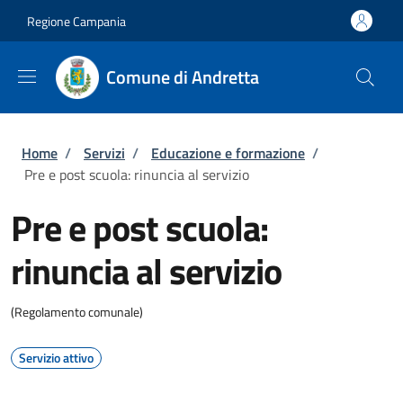
Salta al contenuto principale
Skip to footer content
Regione Campania
Comune di Andretta
Briciole di pane
Home
/
Servizi
/
Educazione e formazione
/
Pre e post scuola: rinuncia al servizio
Pre e post scuola:
rinuncia al servizio
(Regolamento comunale)
Servizio attivo