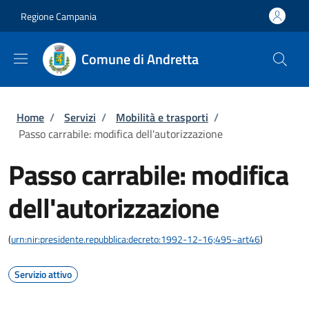
Salta al contenuto principale
Skip to footer content
Regione Campania
Comune di Andretta
Briciole di pane
Home
/
Servizi
/
Mobilità e trasporti
/
Passo carrabile: modifica dell'autorizzazione
Passo carrabile: modifica
dell'autorizzazione
(
urn:nir:presidente.repubblica:decreto:1992-12-16;495~art46
)
Servizio attivo