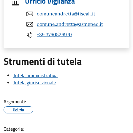
Ufficio Vigilanza
comuneandretta@tiscali.it
comune.andretta@asmepec.it
+39 3760526970
Strumenti di tutela
Tutela amministrativa
Tutela giurisdizionale
Argomenti:
Polizia
Categorie: