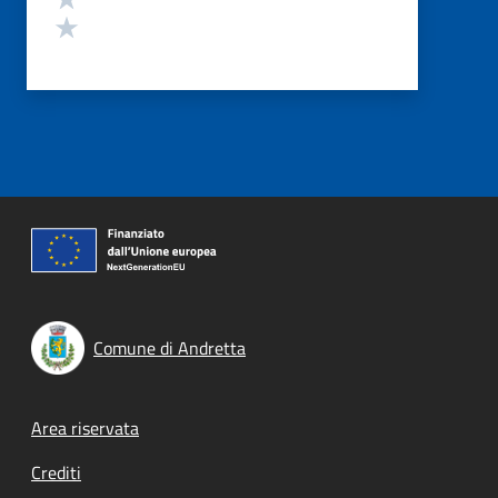
Valuta 1 stelle su 5
Comune di Andretta
Footer menu
Area riservata
Crediti