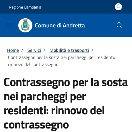
Salta al contenuto principale
Skip to footer content
Regione Campania
Comune di Andretta
Briciole di pane
Home
/
Servizi
/
Mobilità e trasporti
/
Contrassegno per la sosta nei parcheggi per residenti:
rinnovo del contrassegno
Contrassegno per la sosta
nei parcheggi per
residenti: rinnovo del
contrassegno