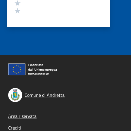
Valuta 2 stelle su 5
Valuta 1 stelle su 5
Comune di Andretta
Footer menu
Area riservata
Crediti