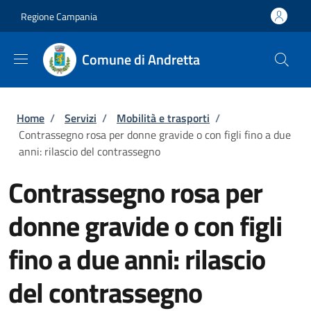
Salta al contenuto principale
Skip to footer content
Regione Campania
Comune di Andretta
Briciole di pane
Home
/
Servizi
/
Mobilità e trasporti
/
Contrassegno rosa per donne gravide o con figli fino a due
anni: rilascio del contrassegno
Contrassegno rosa per
donne gravide o con figli
fino a due anni: rilascio
del contrassegno