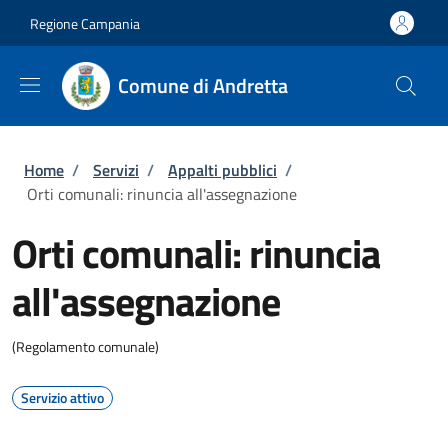
Salta al contenuto principale
Skip to footer content
Regione Campania
Comune di Andretta
Briciole di pane
Home
/
Servizi
/
Appalti pubblici
/
Orti comunali: rinuncia all'assegnazione
Orti comunali: rinuncia
all'assegnazione
(Regolamento comunale)
Servizio attivo