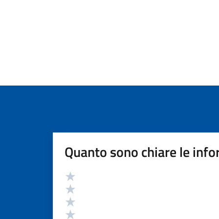
Quanto sono chiare le info
Valutazione
Valuta 5 stelle su 5
Valuta 4 stelle su 5
Valuta 3 stelle su 5
Valuta 2 stelle su 5