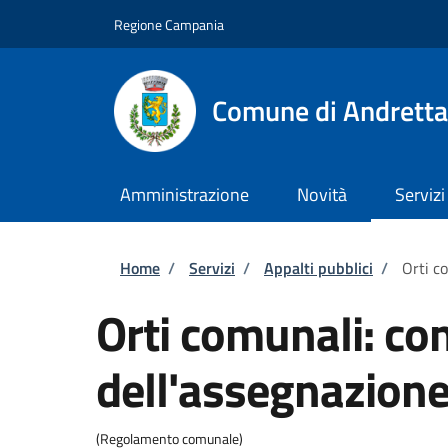
Salta al contenuto principale
Skip to footer content
Regione Campania
Comune di Andretta
Amministrazione
Novità
Servizi
Briciole di pane
Home
/
Servizi
/
Appalti pubblici
/
Orti c
Orti comunali: co
dell'assegnazion
(Regolamento comunale)