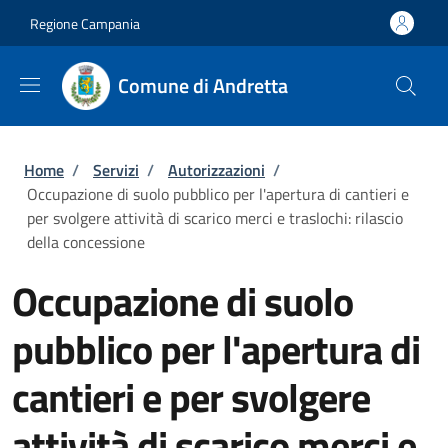
Salta al contenuto principale
Skip to footer content
Regione Campania
Comune di Andretta
Briciole di pane
Home
/
Servizi
/
Autorizzazioni
/
Occupazione di suolo pubblico per l'apertura di cantieri e
per svolgere attività di scarico merci e traslochi: rilascio
della concessione
Occupazione di suolo
pubblico per l'apertura di
cantieri e per svolgere
attività di scarico merci e