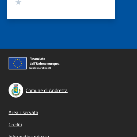
Valuta 1 stelle su 5
Comune di Andretta
Footer menu
Area riservata
Crediti
Informativa privacy