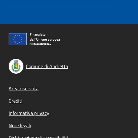
Comune di Andretta
Footer menu
Area riservata
Crediti
Informativa privacy
Note legali
Dichiarazione di accessibilità