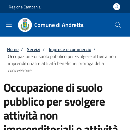
Salta al contenuto principale
Skip to footer content
Regione Campania
Comune di Andretta
Briciole di pane
Home
/
Servizi
/
Imprese e commercio
/
Occupazione di suolo pubblico per svolgere attività non
imprenditoriali e attività benefiche: proroga della
concessione
Occupazione di suolo
pubblico per svolgere
attività non
imprenditoriali e attività