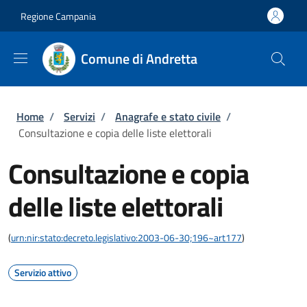
Salta al contenuto principale
Skip to footer content
Regione Campania
Comune di Andretta
Briciole di pane
Home
/
Servizi
/
Anagrafe e stato civile
/
Consultazione e copia delle liste elettorali
Consultazione e copia
delle liste elettorali
(
urn:nir:stato:decreto.legislativo:2003-06-30;196~art177
)
Servizio attivo