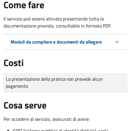
Come fare
Il servizio può essere attivato presentando tutta la
documentazione prevista, consultabile in formato PDF.
Moduli da compilare e documenti da allegare
Costi
Tipo di pagamento
Importo
La presentazione della pratica non prevede alcun
pagamento
Cosa serve
Per accedere al servizio, assicurati di avere:
SPID (sistema pubblico di identità digitale), carta