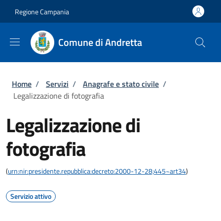
Salta al contenuto principale
Skip to footer content
Regione Campania
Comune di Andretta
Briciole di pane
Home
/
Servizi
/
Anagrafe e stato civile
/
Legalizzazione di fotografia
Legalizzazione di
fotografia
(
urn:nir:presidente.repubblica:decreto:2000-12-28;445~art34
)
Servizio attivo