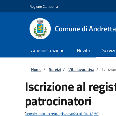
Salta al contenuto principale
Skip to footer content
Regione Campania
Comune di Andretta
Amministrazione
Novità
Servizi
Briciole di pane
Home
/
Servizi
/
Vita lavorativa
/
Iscrizio
Iscrizione al regis
patrocinatori
(
urn:nir:stato:decreto.legislativo:2016-04-18;50
)