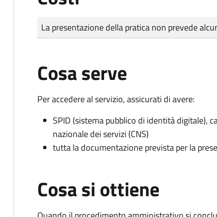
Tipo di pagamento
Importo
La presentazione della pratica non prevede al
Cosa serve
Per accedere al servizio, assicurati di avere:
SPID (sistema pubblico di identità digitale), ca
nazionale dei servizi (CNS)
tutta la documentazione prevista per la prese
Cosa si ottiene
Quando il procedimento amministrativo si conclud