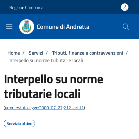
Salta al contenuto principale
Skip to footer content
Regione Campania
Comune di Andretta
Briciole di pane
Home
/
Servizi
/
Tributi, finanze e contravvenzioni
/
Interpello su norme tributarie locali
Interpello su norme
tributarie locali
(
urn:nir:stato:legge:2000-07-27;212~art11
)
Servizio attivo