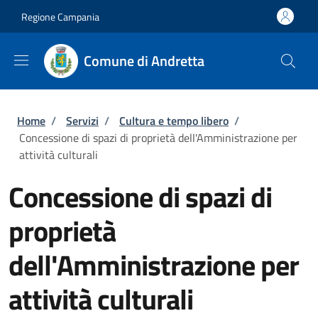
Salta al contenuto principale
Skip to footer content
Regione Campania
Comune di Andretta
Briciole di pane
Home
/
Servizi
/
Cultura e tempo libero
/
Concessione di spazi di proprietà dell'Amministrazione per
attività culturali
Concessione di spazi di
proprietà
dell'Amministrazione per
attività culturali