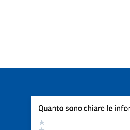
Quanto sono chiare le info
Valutazione
Valuta 5 stelle su 5
Valuta 4 stelle su 5