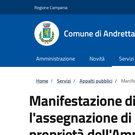
Salta al contenuto principale
Skip to footer content
Regione Campania
Comune di Andretta
Amministrazione
Novità
Servizi
Briciole di pane
Home
/
Servizi
/
Appalti pubblici
/
Manife
Manifestazione di
l'assegnazione di
proprietà dell'Am