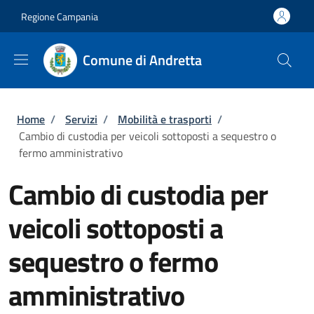
Salta al contenuto principale
Skip to footer content
Regione Campania
Comune di Andretta
Briciole di pane
Home
/
Servizi
/
Mobilità e trasporti
/
Cambio di custodia per veicoli sottoposti a sequestro o
fermo amministrativo
Cambio di custodia per
veicoli sottoposti a
sequestro o fermo
amministrativo