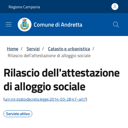
Salta al contenuto principale
Skip to footer content
Regione Campania
Comune di Andretta
Briciole di pane
Home
/
Servizi
/
Catasto e urbanistica
/
Rilascio dell'attestazione di alloggio sociale
Rilascio dell'attestazione
di alloggio sociale
(
urn:nir:stato:decreto.legge:2014-03-28;47~art7
)
Servizio attivo