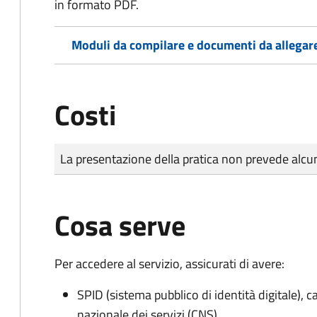
in formato PDF.
Moduli da compilare e documenti da allegar
Costi
Tipo di pagamento
Importo
La presentazione della pratica non prevede al
Cosa serve
Per accedere al servizio, assicurati di avere:
SPID (sistema pubblico di identità digitale), ca
nazionale dei servizi (CNS)