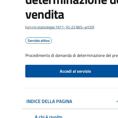
vendita
(
urn:nir:stato:legge:1971-10-22;865~art35
)
Servizio attivo
Procedimento di domanda di determinazione del pre
Accedi al servizio
INDICE DELLA PAGINA
A chi è rivolto