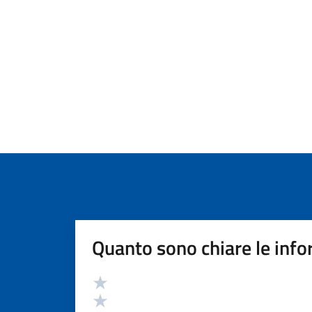
Quanto sono chiare le info
Valutazione
Valuta 5 stelle su 5
Valuta 4 stelle su 5