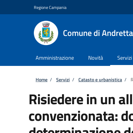
Salta al contenuto principale
Skip to footer content
Regione Campania
Comune di Andretta
Amministrazione
Novità
Servizi
Briciole di pane
Home
/
Servizi
/
Catasto e urbanistica
/
R
Risiedere in un all
convenzionata: d
determinazione d