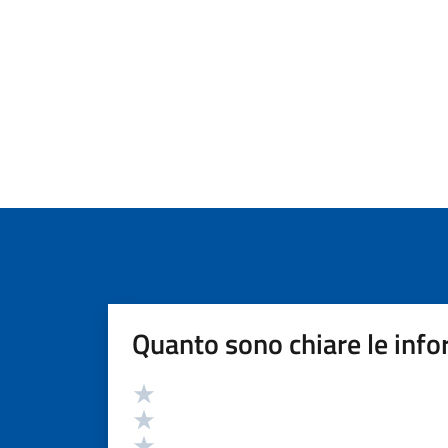
Quanto sono chiare le info
Valutazione
Valuta 5 stelle su 5
Valuta 4 stelle su 5
Valuta 3 stelle su 5