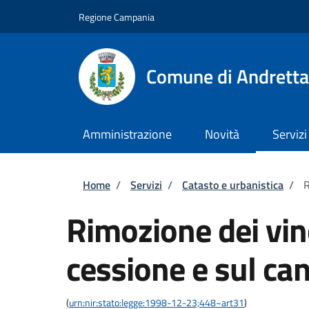
Salta al contenuto principale
Skip to footer content
Regione Campania
Comune di Andretta
Amministrazione
Novità
Servizi
Briciole di pane
Home
/
Servizi
/
Catasto e urbanistica
/
R
Rimozione dei vinc
cessione e sul ca
(
urn:nir:stato:legge:1998-12-23;448~art31
)