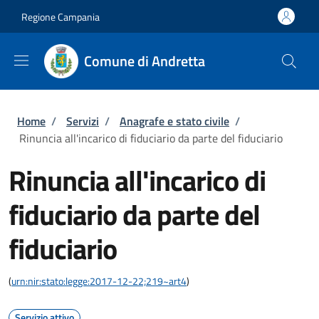
Salta al contenuto principale
Skip to footer content
Regione Campania
Comune di Andretta
Briciole di pane
Home
/
Servizi
/
Anagrafe e stato civile
/
Rinuncia all'incarico di fiduciario da parte del fiduciario
Rinuncia all'incarico di
fiduciario da parte del
fiduciario
(
urn:nir:stato:legge:2017-12-22;219~art4
)
Servizio attivo