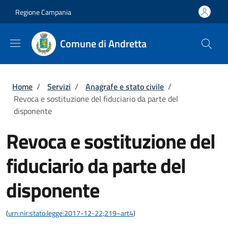
Salta al contenuto principale
Skip to footer content
Regione Campania
Comune di Andretta
Briciole di pane
Home
/
Servizi
/
Anagrafe e stato civile
/
Revoca e sostituzione del fiduciario da parte del
disponente
Revoca e sostituzione del
fiduciario da parte del
disponente
(
urn:nir:stato:legge:2017-12-22;219~art4
)