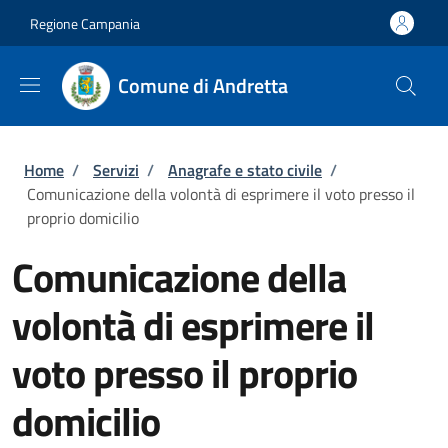
Salta al contenuto principale
Skip to footer content
Regione Campania
Comune di Andretta
Briciole di pane
Home
/
Servizi
/
Anagrafe e stato civile
/
Comunicazione della volontà di esprimere il voto presso il
proprio domicilio
Comunicazione della
volontà di esprimere il
voto presso il proprio
domicilio