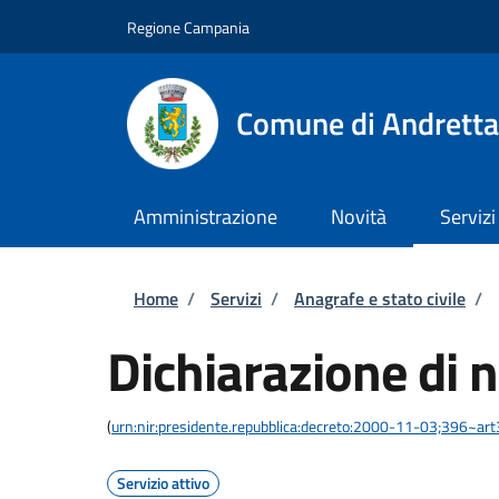
Salta al contenuto principale
Skip to footer content
Regione Campania
Comune di Andretta
Amministrazione
Novità
Servizi
Briciole di pane
Home
/
Servizi
/
Anagrafe e stato civile
/
Dichiarazione di n
(
urn:nir:presidente.repubblica:decreto:2000-11-03;396~ar
Servizio attivo