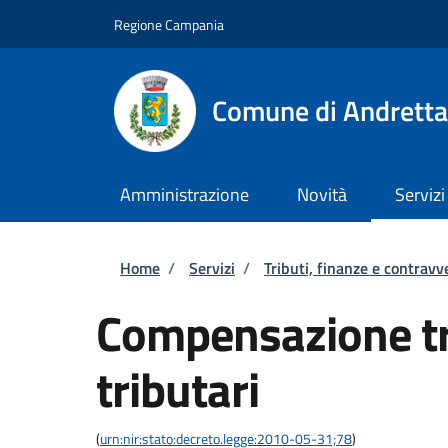
Salta al contenuto principale
Skip to footer content
Regione Campania
Comune di Andretta
Amministrazione
Novità
Servizi
Briciole di pane
Home
/
Servizi
/
Tributi, finanze e contravv
Compensazione tra
tributari
(
urn:nir:stato:decreto.legge:2010-05-31;78
)