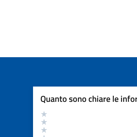
Quanto sono chiare le info
Valutazione
Valuta 5 stelle su 5
Valuta 4 stelle su 5
Valuta 3 stelle su 5