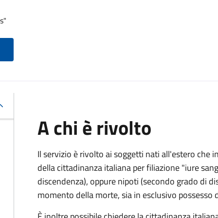
s"
A chi è rivolto
Il servizio è rivolto ai soggetti nati all'estero ch
della cittadinanza italiana per filiazione "iure sang
discendenza), oppure nipoti (secondo grado di disc
momento della morte, sia in esclusivo possesso de
È inoltre possibile chiedere la cittadinanza italiana