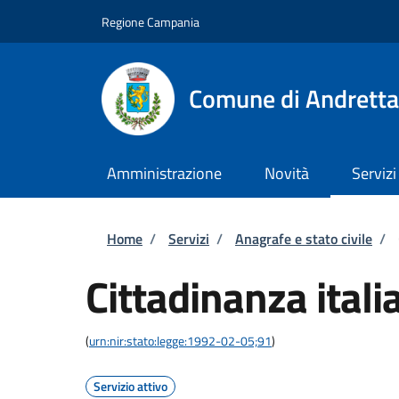
Salta al contenuto principale
Skip to footer content
Regione Campania
Comune di Andretta
Amministrazione
Novità
Servizi
Briciole di pane
Home
/
Servizi
/
Anagrafe e stato civile
/
Cittadinanza itali
(
urn:nir:stato:legge:1992-02-05;91
)
Servizio attivo