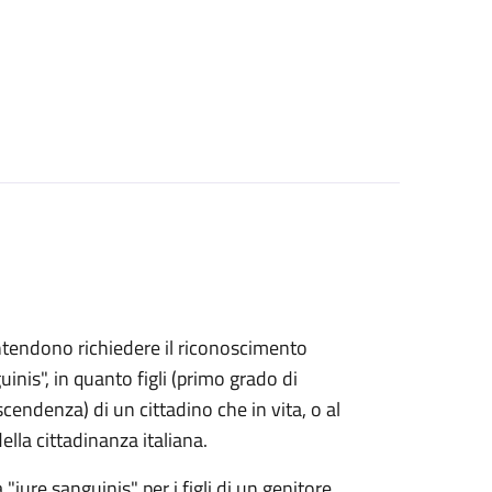
e intendono richiedere il riconoscimento
uinis", in quanto figli (primo grado di
endenza) di un cittadino che in vita, o al
lla cittadinanza italiana.
 "iure sanguinis" per i figli di un genitore