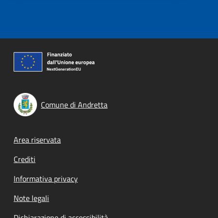
Comune di Andretta
Footer menu
Area riservata
Crediti
Informativa privacy
Note legali
Dichiarazione di accessibilità