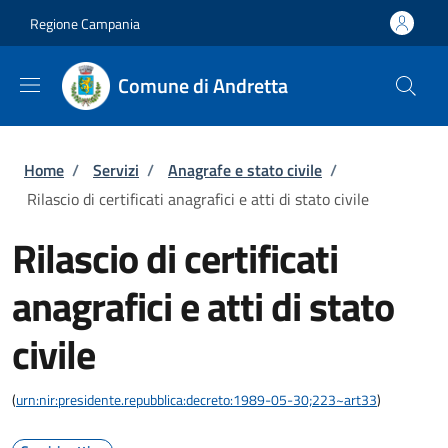
Salta al contenuto principale
Skip to footer content
Regione Campania
Comune di Andretta
Briciole di pane
Home
/
Servizi
/
Anagrafe e stato civile
/
Rilascio di certificati anagrafici e atti di stato civile
Rilascio di certificati
anagrafici e atti di stato
civile
(
urn:nir:presidente.repubblica:decreto:1989-05-30;223~art33
)