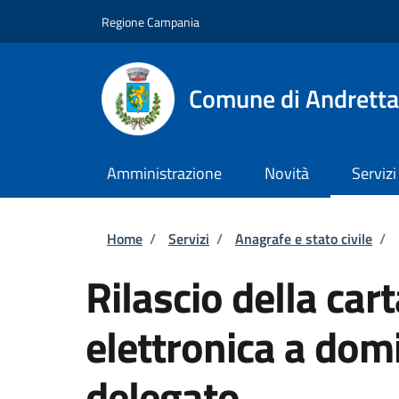
Salta al contenuto principale
Skip to footer content
Regione Campania
Comune di Andretta
Amministrazione
Novità
Servizi
Briciole di pane
Home
/
Servizi
/
Anagrafe e stato civile
/
Rilascio della cart
elettronica a domi
delegato