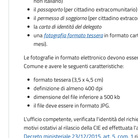
non italiano)
il
passaporto
(per cittadino extracomunitario)
il
permesso di soggiorno
(per cittadino extrac
la
carta di identità del delegato
una
fotografia formato tessera
in formato car
mesi).
Le fotografie in formato elettronico devono esser
Comune e avere le seguenti caratteristiche
:
formato tessera (3,5 x 4,5 cm)
definizione di almeno 400 dpi
dimensione del file inferiore a 500 kb
il file deve essere in formato JPG.
L'ufficio competente, verificata l'identità del rich
motivi ostativi al rilascio della CIE ed effettuata 
Decreto ministeriale 23/12/2015, art. 5, com. 1
ri