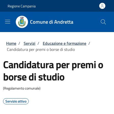
Salta al contenuto principale
Skip to footer content
Regione Campania
Comune di Andretta
Briciole di pane
Home
/
Servizi
/
Educazione e formazione
/
Candidatura per premi o borse di studio
Candidatura per premi o
borse di studio
(Regolamento comunale)
Servizio attivo