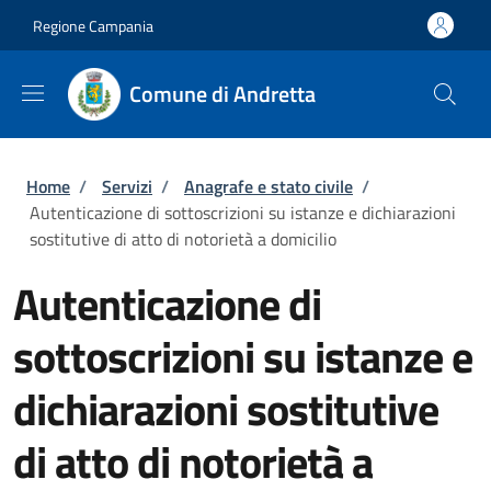
Salta al contenuto principale
Skip to footer content
Regione Campania
Comune di Andretta
Briciole di pane
Home
/
Servizi
/
Anagrafe e stato civile
/
Autenticazione di sottoscrizioni su istanze e dichiarazioni
sostitutive di atto di notorietà a domicilio
Autenticazione di
sottoscrizioni su istanze e
dichiarazioni sostitutive
di atto di notorietà a