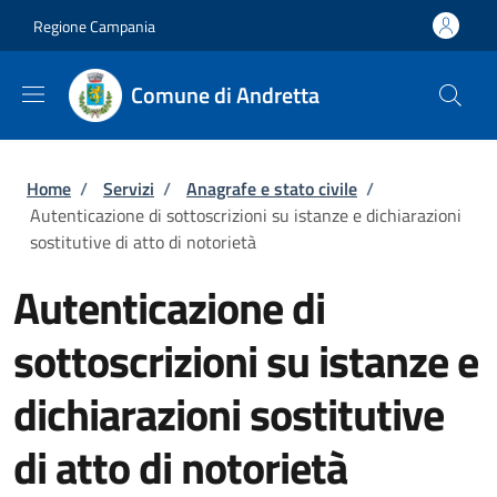
Salta al contenuto principale
Skip to footer content
Regione Campania
Comune di Andretta
Briciole di pane
Home
/
Servizi
/
Anagrafe e stato civile
/
Autenticazione di sottoscrizioni su istanze e dichiarazioni
sostitutive di atto di notorietà
Autenticazione di
sottoscrizioni su istanze e
dichiarazioni sostitutive
di atto di notorietà