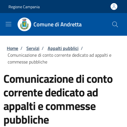
Salta al contenuto principale
Skip to footer content
Regione Campania
Comune di Andretta
Briciole di pane
Home
/
Servizi
/
Appalti pubblici
/
Comunicazione di conto corrente dedicato ad appalti e
commesse pubbliche
Comunicazione di conto
corrente dedicato ad
appalti e commesse
pubbliche