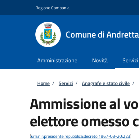
Salta al contenuto principale
Skip to footer content
Regione Campania
Comune di Andretta
Amministrazione
Novità
Servizi
Briciole di pane
Home
/
Servizi
/
Anagrafe e stato civile
/
Ammissione al vot
elettore omesso c
(
urn:nir:presidente.repubblica:decreto:1967-03-20;223
)