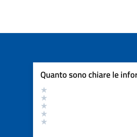
Quanto sono chiare le info
Valutazione
Valuta 5 stelle su 5
Valuta 4 stelle su 5
Valuta 3 stelle su 5
Valuta 2 stelle su 5
Valuta 1 stelle su 5