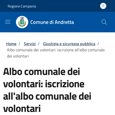
Salta al contenuto principale
Skip to footer content
Regione Campania
Comune di Andretta
Briciole di pane
Home
/
Servizi
/
Giustizia e sicurezza pubblica
/
Albo comunale dei volontari: iscrizione all'albo comunale
dei volontari
Albo comunale dei
volontari: iscrizione
all'albo comunale dei
volontari